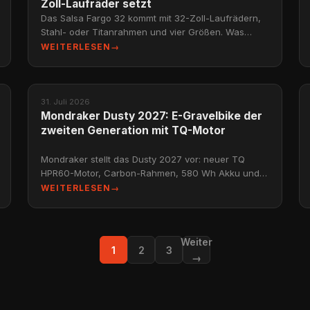
Zoll-Laufräder setzt
Das Salsa Fargo 32 kommt mit 32-Zoll-Laufrädern,
Stahl- oder Titanrahmen und vier Größen. Was
Adventure-Biker ab Herbst 2026 erwartet.
WEITERLESEN
→
NEWS
31. Juli 2026
Mondraker Dusty 2027: E-Gravelbike der
zweiten Generation mit TQ-Motor
Mondraker stellt das Dusty 2027 vor: neuer TQ
HPR60-Motor, Carbon-Rahmen, 580 Wh Akku und
700x50c Bereifung. Alle Details zum neuen E-
WEITERLESEN
→
Gravelbike.
Weiter
1
2
3
→