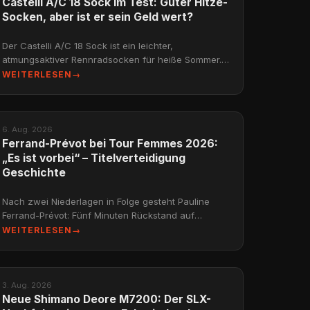
Castelli A/C 18 Sock im Test: Guter Hitze-
Socken, aber ist er sein Geld wert?
Der Castelli A/C 18 Sock ist ein leichter,
atmungsaktiver Rennradsocken für heiße Sommer.
8/10 für Qualität, 5/10 für Preis-Leistung. Test, Fazit
WEITERLESEN
→
und Alter
NEWS
6. Aug. 2026
Ferrand-Prévot bei Tour Femmes 2026:
„Es ist vorbei“ – Titelverteidigung
Geschichte
Nach zwei Niederlagen in Folge gesteht Pauline
Ferrand-Prévot: Fünf Minuten Rückstand auf
Reusser – die Titelverteidigung bei der Tour de
WEITERLESEN
→
France Femmes 202
NEWS
3. Aug. 2026
Neue Shimano Deore M7200: Der SLX-