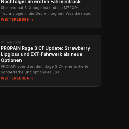
Nachfolger im ersten Fahreindruck
Shimano hat SLX abgelöst und die M7200-
Technologie in die Deore integriert. Was die neue
12-fach-Gruppe kann, zeigt der erste Fahreindruck.
WEITERLESEN
→
NEWS
31. Juli 2026
PROPAIN Rage 3 CF Update: Strawberry
Lipgloss und EXT-Fahrwerk als neue
Optionen
PROPAIN spendiert dem Rage 3 CF eine limitierte
Sonderfarbe und optionales EXT-
Hochleistungsfahrwerk. Alle Details zu Strawberry
WEITERLESEN
→
Lipgloss und EXT Vaia.