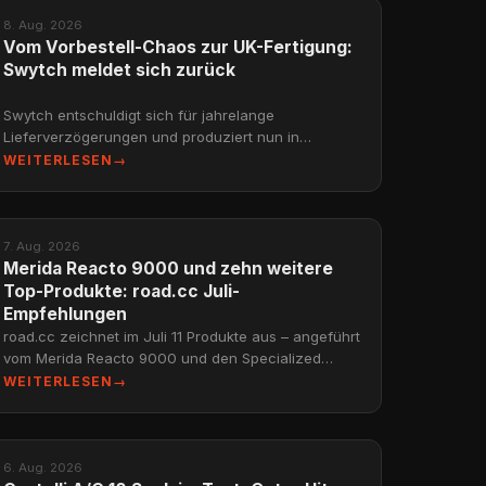
NEWS
8. Aug. 2026
Vom Vorbestell-Chaos zur UK-Fertigung:
Swytch meldet sich zurück
Swytch entschuldigt sich für jahrelange
Lieferverzögerungen und produziert nun in
Norwich. Dazu: NYC fördert Mikromobilität, New
WEITERLESEN
→
Jersey bestraft E-Bike-Fah
NEWS
7. Aug. 2026
Merida Reacto 9000 und zehn weitere
Top-Produkte: road.cc Juli-
Empfehlungen
road.cc zeichnet im Juli 11 Produkte aus – angeführt
vom Merida Reacto 9000 und den Specialized
Cotton TLR Reifen. Die besten Neuheiten im
WEITERLESEN
→
Überblick.
NEWS
6. Aug. 2026