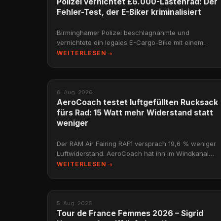
Polizei vernichtet £6.000-Lastenrad: Der
Fehler-Test, der E-Biker kriminalisiert
Birminghamer Polizei beschlagnahmte und
vernichtete ein legales E-Cargo-Bike mit einem
fehlerhaften Schnelltest. Die Konsequenzen – und
WEITERLESEN
→
was das für Radfahr
NEWS
6. Aug. 2026
AeroCoach testet luftgefüllten Rucksack
fürs Rad: 15 Watt mehr Widerstand statt
weniger
Der RAM Air Fairing RAF1 versprach 19,6 % weniger
Luftwiderstand. AeroCoach hat ihn im Windkanal
getestet: Das Ergebnis ist 15 Watt mehr Widerstand
WEITERLESEN
→
bei 45
NEWS
5. Aug. 2026
Tour de France Femmes 2026 – Sigrid