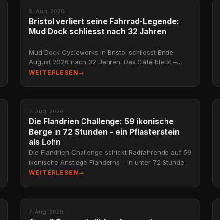
NEWS
8. Aug. 2026
Bristol verliert seine Fahrrad-Legende:
Mud Dock schliesst nach 32 Jahren
Mud Dock Cycleworks in Bristol schliesst Ende
August 2026 nach 32 Jahren. Das Café bleibt –
doch ein Pionier des Fahrradladen-Café-Konzepts
WEITERLESEN
→
tritt ab.
NEWS
7. Aug. 2026
Die Flandrien Challenge: 59 ikonische
Berge in 72 Stunden – ein Pflasterstein
als Lohn
Die Flandrien Challenge schickt Radfahrende auf 59
ikonische Anstiege Flanderns – in unter 72 Stunden.
Wie die Challenge funktioniert und warum sie
WEITERLESEN
→
süchtig
NEWS
7. Aug. 2026