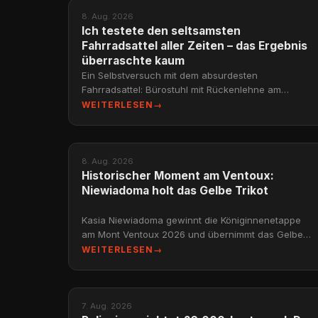
NEWS
8. Aug. 2026
Ich testete den seltsamsten
Fahrradsattel aller Zeiten – das Ergebnis
überraschte kaum
Ein Selbstversuch mit dem absurdesten
Fahrradsattel: Bürostuhl mit Rückenlehne am
Gravelbike. Was passiert, und warum mehr
WEITERLESEN
→
Polsterung nicht gleich mehr Kom
NEWS
8. Aug. 2026
Historischer Moment am Ventoux:
Niewiadoma holt das Gelbe Trikot
Kasia Niewiadoma gewinnt die Königinnenetappe
am Mont Ventoux 2026 und übernimmt das Gelbe
Trikot – ein Moment, 20 Jahre in der Entstehung.
WEITERLESEN
→
NEWS
7. Aug. 2026