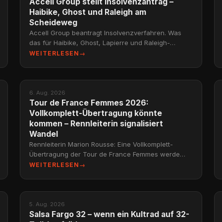
Accell Group stellt Insolvenzantrag –
Haibike, Ghost und Raleigh am
Scheideweg
Accell Group beantragt Insolvenzverfahren. Was
das für Haibike, Ghost, Lapierre und Raleigh-
Besitzer bedeutet – und wie es dazu kam.
WEITERLESEN
→
NEWS
6. Aug. 2026
Tour de France Femmes 2026:
Vollkomplett-Übertragung könnte
kommen – Rennleiterin signalisiert
Wandel
Rennleiterin Marion Rousse: Eine Vollkomplett-
Übertragung der Tour de France Femmes werde
ernsthaft erwägt. Fans und Fahrerinnen fordern seit
WEITERLESEN
→
Jahren mehr T
NEWS
5. Aug. 2026
Salsa Fargo 32 – wenn ein Kultrad auf 32-