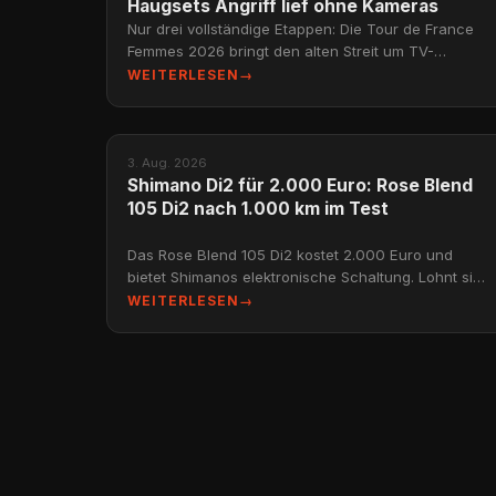
Haugsets Angriff lief ohne Kameras
Nur drei vollständige Etappen: Die Tour de France
Femmes 2026 bringt den alten Streit um TV-
Sendezeit zurück. Was Orla Chennaoui und die
WEITERLESEN
→
TCA fordern.
NEWS
3. Aug. 2026
Shimano Di2 für 2.000 Euro: Rose Blend
105 Di2 nach 1.000 km im Test
Das Rose Blend 105 Di2 kostet 2.000 Euro und
bietet Shimanos elektronische Schaltung. Lohnt sich
das Upgrade? Ein Fahrbericht nach 1.000
WEITERLESEN
→
Testkilometern.