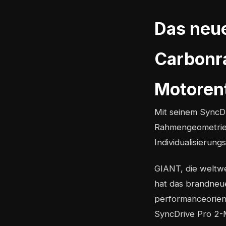
Das neu
Carbonra
Motoren
Mit seinem SyncD
Rahmengeometrie 
Individualisierungs
GIANT, die weltwe
hat das brandneue
performanceorienti
SyncDrive Pro 2-