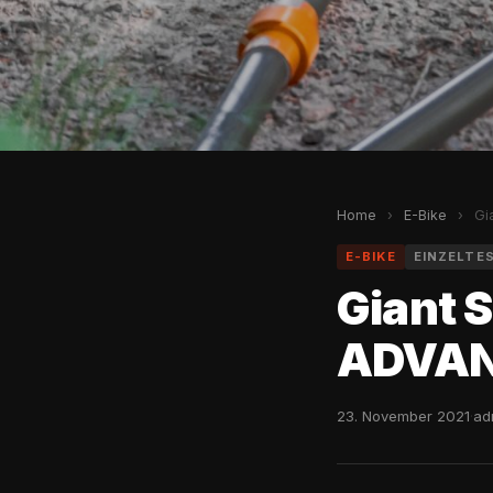
Home
›
E-Bike
›
Gia
E-BIKE
EINZELTE
Giant 
ADVAN
23. November 2021
·
ad