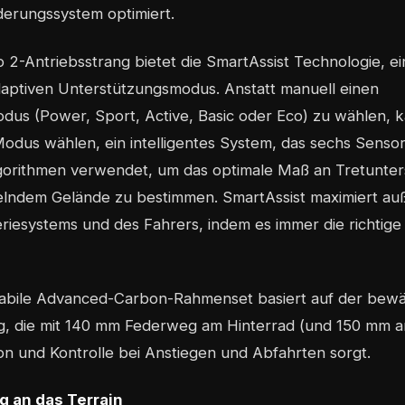
erungssystem optimiert.
 2-Antriebsstrang bietet die SmartAssist Technologie, e
aptiven Unterstützungsmodus. Anstatt manuell einen
dus (Power, Sport, Active, Basic oder Eco) zu wählen, 
odus wählen, ein intelligentes System, das sechs Senso
Algorithmen verwendet, um das optimale Maß an Tretunter
elndem Gelände zu bestimmen. SmartAssist maximiert au
teriesystems und des Fahrers, indem es immer die richti
stabile Advanced-Carbon-Rahmenset basiert auf der bewa
, die mit 140 mm Federweg am Hinterrad (und 150 mm an 
ion und Kontrolle bei Anstiegen und Abfahrten sorgt.
 an das Terrain