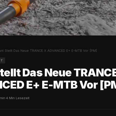
nt Stellt Das Neue TRANCE X ADVANCED E+ E-MTB Vor [PM]
ST
Stellt Das Neue TRANC
CED E+ E-MTB Vor [P
min
·
4 Min Lesezeit