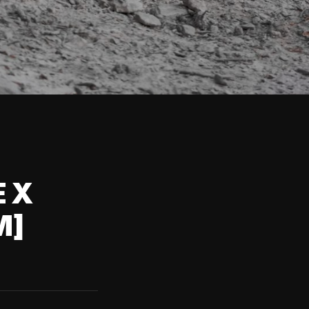
E X
M]