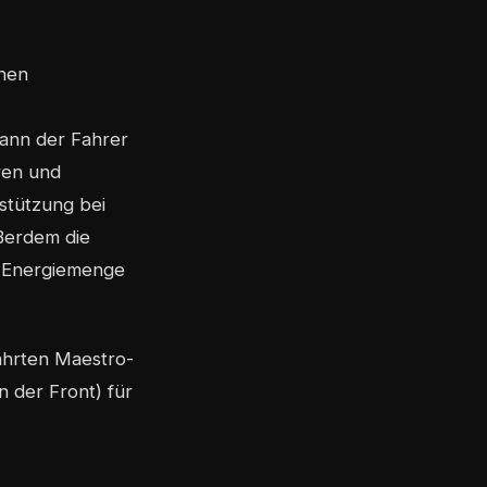
inen
kann der Fahrer
ren und
stützung bei
ßerdem die
ge Energiemenge
̈hrten Maestro-
der Front) für