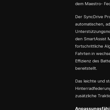
dem Maestro- Fed
Der SyncDrive Pro
automatischen, ad
Unterstützungsmo
den SmartAssist M
fortschrittliche 
Fahrten in wechs
Effizienz des Bat
bereitstellt.
Das leichte und 
Hinterradfederung
zusätzliche Trakt
Anpassungsfähig