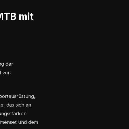
MTB mit
ng der
l von
portausrüstung,
e, das sich an
tungsstarken
ahmenset und dem