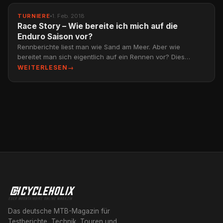
TURNIERE
1. Feb. 2018
Race Story – Wie bereite ich mich auf die
Enduro Saison vor?
Rennberichte liest man wie Sand am Meer. Aber wie
bereitet man sich eigentlich auf ein Rennen vor? Dies
versuchen wir…
WEITERLESEN
→
Das deutsche MTB-Magazin für
Testberichte, Technik, Touren und