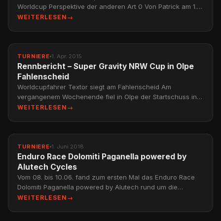
Worldcup Perspektive der anderen Art 0 Von Patrick am 1.
Juli 2015 Kolumne Hallo…
WEITERLESEN
→
TURNIERE
1. Apr. 2015
Rennbericht – Super Gravity NRW Cup in Olpe
Fahlenscheid
Worldcupfahrer Textor siegt am Fahlenscheid Am
vergangenem Wochenende fiel in Olpe der Startschuss in
die deutsche Downhill- Rennsaison.Knapp 300 Starter…
WEITERLESEN
→
TURNIERE
1. Juni 2018
Enduro Race Dolomiti Paganella powered by
Alutech Cycles
Vom 08. bis 10.06. fand zum ersten Mal das Enduro Race
Dolomiti Paganella powered by Alutech rund um die
Ortschaften…
WEITERLESEN
→