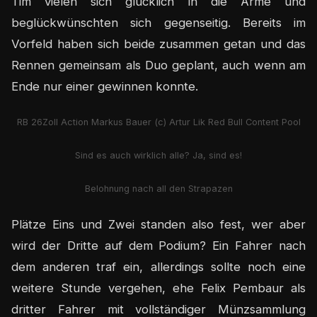
Tim vielen sich glücklich in die Arme und
beglückwünschten sich gegenseitig. Bereits im
Vorfeld haben sich beide zusammen getan und das
Rennen gemeinsam als Duo geplant, auch wenn am
Ende nur einer gewinnen konnte.
RB 26Zoll Action Markus Bauer (c) Artur Lik Red Bull Content Pool
Sind es auch wirklich alle? Ja, sind es!
Belohnung nach all den Strapazen
Plätze Eins und Zwei standen also fest, wer aber
wird der Dritte auf dem Podium? Ein Fahrer nach
dem anderen traf ein, allerdings sollte noch eine
weitere Stunde vergehen, ehe Felix Pembaur als
dritter Fahrer mit vollständiger Münzsammlung