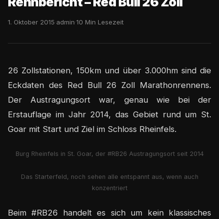
Rennbericht – Red Bull 26 Zoll
1. Oktober 2015
·
admin
·
10 Min Lesezeit
26 Zollstationen, 150km und über 3.000hm sind die
Eckdaten des Red Bull 26 Zoll Marathonrennens.
Der Austragungsort war, genau wie bei der
Erstauflage im Jahr 2014, das Gebiet rund um St.
Goar mit Start und Ziel im Schloss Rheinfels.
Burg Rheinfels in St. Goar, der #RB26 Austragungsort seit 2014
Das Starterfeld, noch sehen alle entspannt aus, wenn auch
konzentriert
Beim #RB26 handelt es sich um kein klassisches