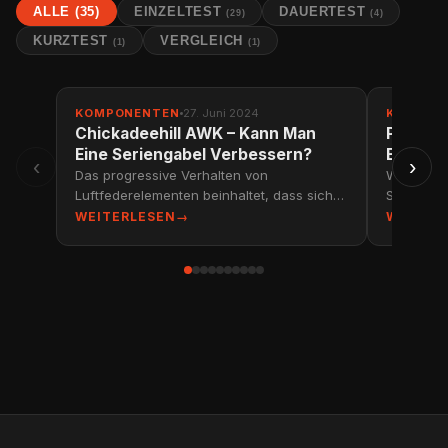
ALLE (35)
EINZELTEST
DAUERTEST
(29)
(4)
KURZTEST
VERGLEICH
(1)
(1)
EINZELTEST
EINZELT
KOMPONENTEN
27. Juni 2024
KOMPON
Chickadeehill AWK – Kann Man
Pirelli
Eine Seriengabel Verbessern?
ENDURO 
‹
›
Das progressive Verhalten von
Wie der Pi
Luftfederelementen beinhaltet, dass sich
Scorpion 
das Luftvolumen mit zunehmendem Druck
Er glänzt
WEITERLESEN
→
WEITER
weniger komprimieren lässt. Im
Rollwide
Umkehrschluss