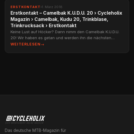
ERSTKONTAKT
ERSTKONTAKT
1. März 2018
Erstkontakt – Camelbak K.U.D.U. 20 › Cycleholix
Magazin › Camelbak, Kudu 20, Trinkblase,
Trinkrucksack › Erstkontakt
Keine Lust auf Höcker? Dann nimm den Camelbak K.U.D.U.
20! Wir haben es getan und werden ihn die nächsten
Monate für euch testen.
WEITERLESEN
→
Das deutsche MTB-Magazin für