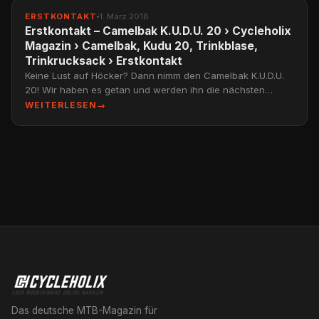
ERSTKONTAKT
ERSTKONTAKT
1. März 2018
Erstkontakt – Camelbak K.U.D.U. 20 › Cycleholix
Magazin › Camelbak, Kudu 20, Trinkblase,
Trinkrucksack › Erstkontakt
Keine Lust auf Höcker? Dann nimm den Camelbak K.U.D.U.
20! Wir haben es getan und werden ihn die nächsten
Monate für euch testen.
WEITERLESEN
→
Das deutsche MTB-Magazin für